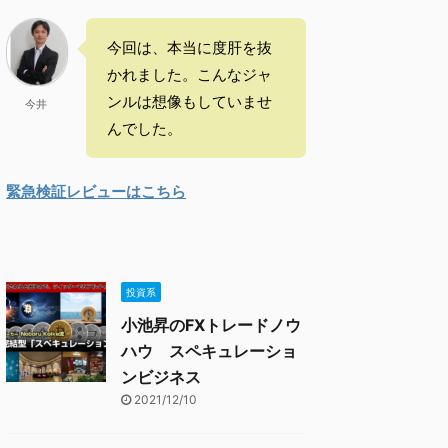
今回は、本当に度肝を抜
かれました。こんなジャ
ンルは想像もしていませ
今井
んでした。
緊急検証レビューはこちら
投資系
小池昇のFXトレードノウ
ハウ スペキュレーショ
ンビジネス
2021/12/10