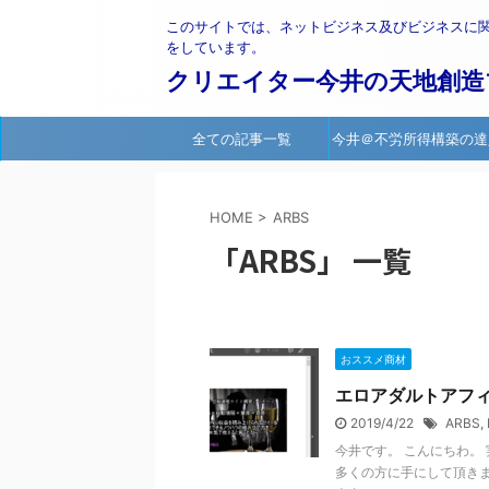
このサイトでは、ネットビジネス及びビジネスに
をしています。
クリエイター今井の天地創造
全ての記事一覧
今井＠不労所得構築の達
HOME
>
ARBS
「ARBS」 一覧
おススメ商材
エロアダルトアフィ
2019/4/22
ARBS
,
今井です。 こんにちわ。
多くの方に手にして頂きま